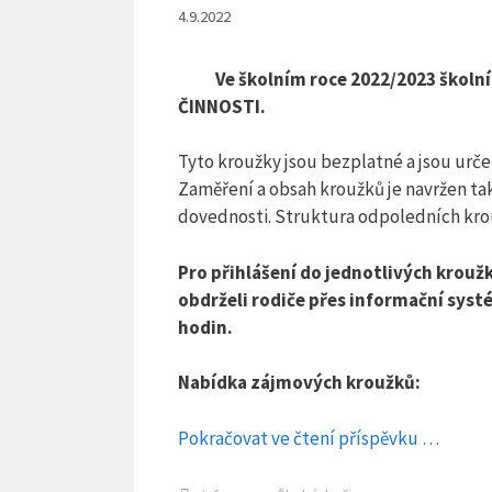
4.9.2022
Ve školním roce 2022/2023 školn
ČINNOSTI.
Tyto kroužky jsou bezplatné a jsou urče
Zaměření a obsah kroužků je navržen tak,
dovednosti. Struktura odpoledních krouž
Pro přihlášení do jednotlivých kroužk
obdrželi rodiče přes informační syst
hodin.
Nabídka zájmových kroužků:
Pokračovat ve čtení příspěvku …