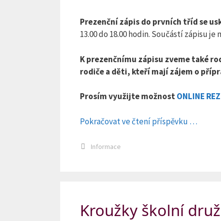
Prezenční zápis do prvních tříd se u
13.00 do 18.00 hodin. Součástí zápisu je
K prezenčnímu zápisu zveme také rodi
rodiče a děti, kteří mají zájem o příp
Prosím využijte možnost
ONLINE RE
Pokračovat ve čtení příspěvku …
Rubriky
Informace
Kroužky školní dru