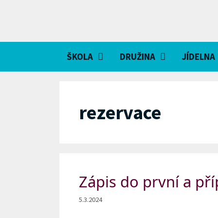
Přeskočit
na
obsah
ŠKOLA
DRUŽINA
JÍDELNA
rezervace
Zápis do první a pří
5.3.2024