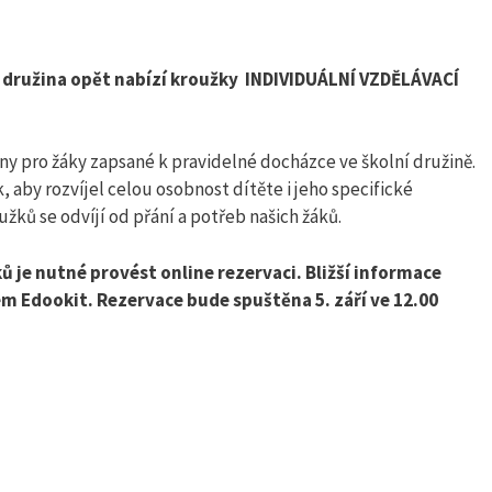
í družina opět nabízí kroužky INDIVIDUÁLNÍ VZDĚLÁVACÍ
ny pro žáky zapsané k pravidelné docházce ve školní družině.
 aby rozvíjel celou osobnost dítěte i jeho specifické
ků se odvíjí od přání a potřeb našich žáků.
ů je nutné provést online rezervaci. Bližší informace
ém Edookit. Rezervace bude spuštěna 5. září ve 12.00