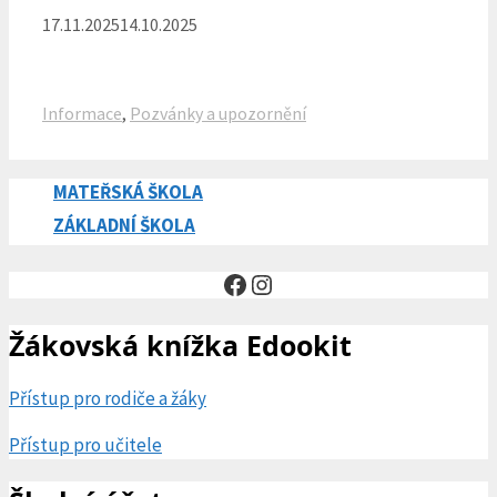
17.11.2025
14.10.2025
Rubriky
Informace
,
Pozvánky a upozornění
MATEŘSKÁ ŠKOLA
ZÁKLADNÍ ŠKOLA
Facebook
Instagram
Žákovská knížka Edookit
Přístup pro rodiče a žáky
Přístup pro učitele