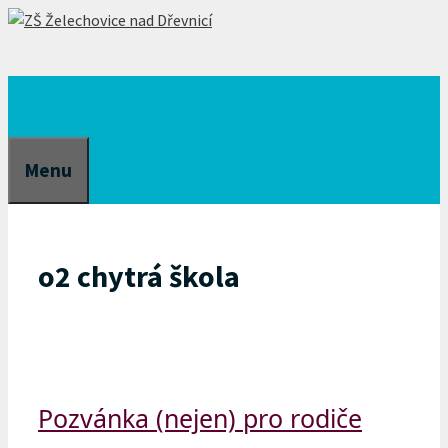
Přeskočit
na
obsah
Menu
o2 chytrá škola
Pozvánka (nejen) pro rodiče