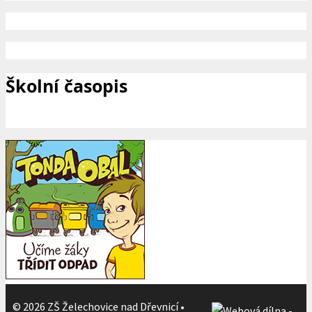
Školní časopis
© 2026 ZŠ Želechovice nad Dřevnicí
•