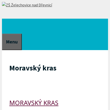
Přeskočit
na
obsah
Menu
Moravský kras
MORAVSKÝ KRAS