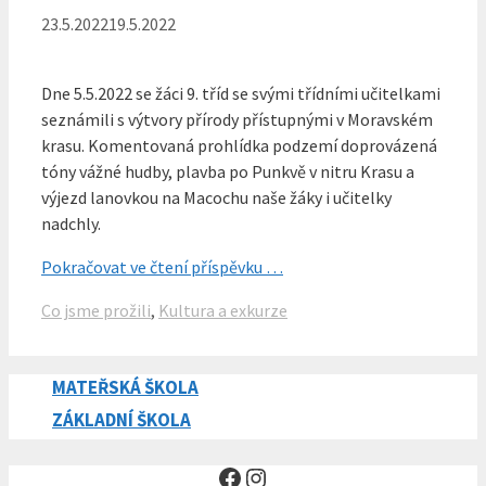
23.5.2022
19.5.2022
Dne 5.5.2022 se žáci 9. tříd se svými třídními učitelkami
seznámili s výtvory přírody přístupnými v Moravském
krasu. Komentovaná prohlídka podzemí doprovázená
tóny vážné hudby, plavba po Punkvě v nitru Krasu a
výjezd lanovkou na Macochu naše žáky i učitelky
nadchly.
Pokračovat ve čtení příspěvku …
Rubriky
Co jsme prožili
,
Kultura a exkurze
MATEŘSKÁ ŠKOLA
ZÁKLADNÍ ŠKOLA
Facebook
Instagram