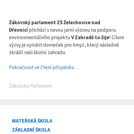
Žákovský parlament ZŠ Želechovice nad
Dřevnicí
přichází s novou jarní výzvou na podporu
environmentálního projektu
V Zahradě to žije
! Cílem
výzvy je vyrobit domeček pro hmyz, který následně
zkrášlí naši školní zahradu.
Pokračovat ve čtení příspěvku …
Rubriky
Žákovský Parlament
MATEŘSKÁ ŠKOLA
ZÁKLADNÍ ŠKOLA