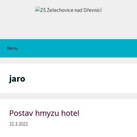
Přeskočit
na
obsah
Menu
jaro
Postav hmyzu hotel
31.3.2021