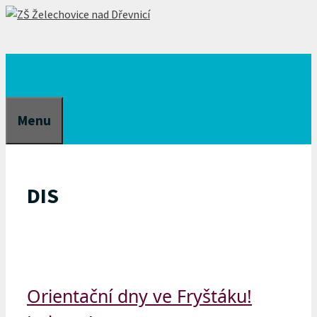
Přeskočit
na
obsah
Menu
DIS
Orientační dny ve Fryštáku!