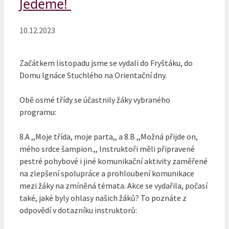
Jedeme!
10.12.2023
Začátkem listopadu jsme se vydali do Fryštáku, do
Domu Ignáce Stuchlého na Orientační dny.
Obě osmé třídy se účastnily žáky vybraného
programu:
8.A ,,Moje třída, moje parta,, a 8.B ,,Možná přijde on,
mého srdce šampion.,, Instruktoři měli připravené
pestré pohybové i jiné komunikační aktivity zaměřené
na zlepšení spolupráce a prohloubení komunikace
mezi žáky na zmíněná témata. Akce se vydařila, počasí
také, jaké byly ohlasy našich žáků? To poznáte z
odpovědí v dotazníku instruktorů: