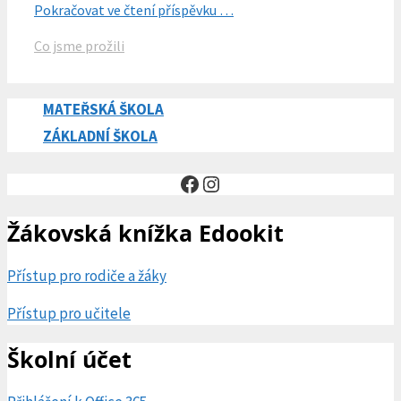
Pokračovat ve čtení příspěvku …
Rubriky
Co jsme prožili
MATEŘSKÁ ŠKOLA
ZÁKLADNÍ ŠKOLA
Facebook
Instagram
Žákovská knížka Edookit
Přístup pro rodiče a žáky
Přístup pro učitele
Školní účet