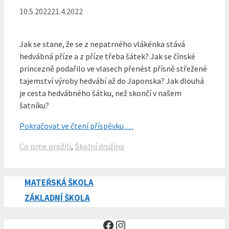
10.5.2022
21.4.2022
Jak se stane, že se z nepatrného vlákénka stává
hedvábná příze a z příze třeba šátek? Jak se čínské
princezně podařilo ve vlasech přenést přísně střežené
tajemství výroby hedvábí až do Japonska? Jak dlouhá
je cesta hedvábného šátku, než skončí v našem
šatníku?
Pokračovat ve čtení příspěvku …
Rubriky
Co jsme prožili
,
Školní družina
MATEŘSKÁ ŠKOLA
ZÁKLADNÍ ŠKOLA
Facebook
Instagram