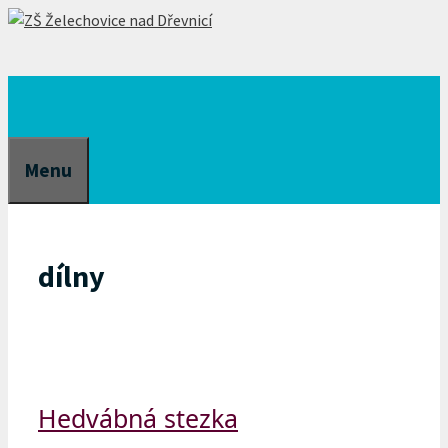
Přeskočit
na
obsah
Menu
dílny
Hedvábná stezka