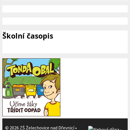
Školní časopis
© 2026 ZŠ Želechovice nad Dřevnicí
•