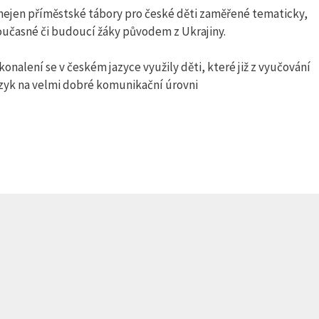
y nejen příměstské tábory pro české děti zaměřené tematicky,
oučasné či budoucí žáky původem z Ukrajiny.
alení se v českém jazyce využily děti, které již z vyučování
azyk na velmi dobré komunikační úrovni