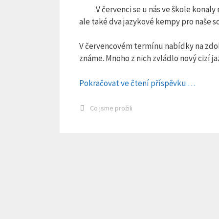
V červenci se u nás ve škole konal
ale také dva jazykové kempy pro naše s
V červencovém termínu nabídky na zdokon
známe. Mnoho z nich zvládlo nový cizí j
Pokračovat ve čtení příspěvku …
Rubriky
Co jsme prožili