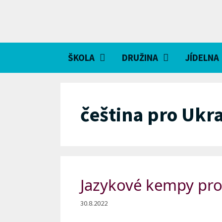
Přeskočit
na
obsah
ŠKOLA
DRUŽINA
JÍDELNA
čeština pro Ukra
Jazykové kempy pro 
30.8.2022