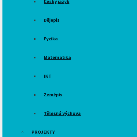
Český jazyk
Dějepis
Fyzika
Matematika
IKT
Zeměpis
Tělesná výchova
PROJEKTY