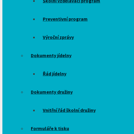
Školní vzdělávací program
Preventivní program
Výroční zprávy
Dokumenty jídelny
Řád jídelny
Dokumenty družiny
Vnitřní řád školní družiny
Formuláře k tisku