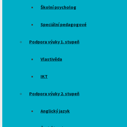
Školní psycholog
Speciální pedagogové
Podpora výuky 1. stupeň
Vlastivěda
IKT
Podpora výuky 2. stupeň
Anglický jazyk