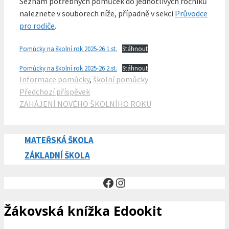
Seznam potřebných pomůcek do jednotlivých ročníků
naleznete v souborech níže, případně v sekci
Průvodce
pro rodiče
.
Pomůcky na školní rok 2025-26 1.st.
Stáhnout
Pomůcky na školní rok 2025-26 2.st.
Stáhnout
Rubriky
Štítky
Informace
pomůcky
,
školní pomůcky
Předchozí příspěvek
ZAHÁJENÍ NOVÉHO ŠKOLNÍHO ROKU
MATEŘSKÁ ŠKOLA
ZÁKLADNÍ ŠKOLA
Facebook
Instagram
Žákovská knížka Edookit