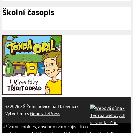
Školní časopis
© 2026 ZŠ Želechovice nad Dřevnicí
•
Vytvořeno s
GeneratePress
Užíváme cookies, abychom vám zajistili co