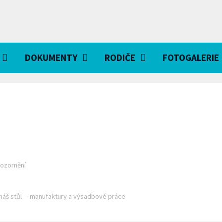
DOKUMENTY
RODIČE
FOTOGALERIE
ozornění
 náš stůl – manufaktury a výsadbové práce