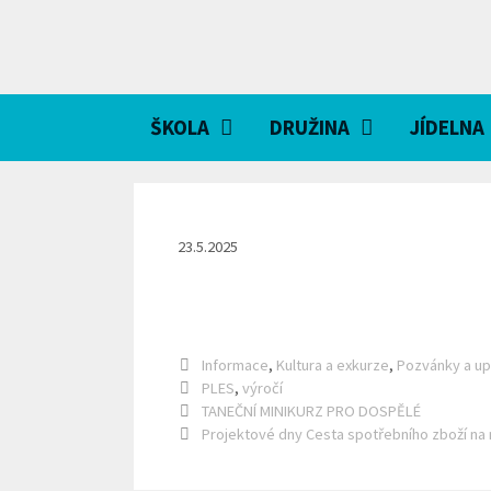
Přeskočit
na
obsah
ŠKOLA
DRUŽINA
JÍDELNA
23.5.2025
Rubriky
Informace
,
Kultura a exkurze
,
Pozvánky a up
Štítky
PLES
,
výročí
TANEČNÍ MINIKURZ PRO DOSPĚLÉ
Projektové dny Cesta spotřebního zboží na