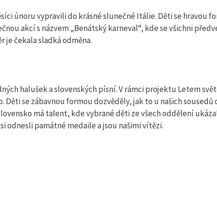
íci únoru vypravili do krásné slunečné Itálie. Děti se hravou 
lečnou akcí s názvem „Benátský karneval“, kde se všichni předve
věr je čekala sladká odměna.
dných halušek a slovenských písní. V rámci projektu Letem svě
. Děti se zábavnou formou dozvěděly, jak to u našich sousedů c
slovensko má talent, kde vybrané děti ze všech oddělení ukáza
si odnesli památné medaile a jsou našimi vítězi.