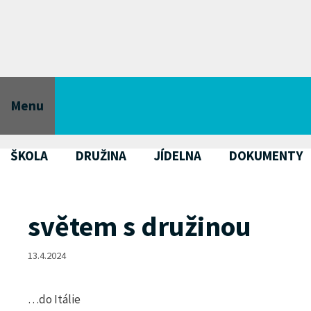
Přeskočit
na
obsah
Menu
ŠKOLA
DRUŽINA
JÍDELNA
DOKUMENTY
světem s družinou
13.4.2024
…do Itálie