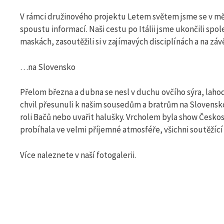
V rámci družinového projektu Letem světem jsme se v měs
spoustu informací. Naši cestu po Itálii jsme ukončili spo
maskách, zasoutěžili si v zajímavých disciplínách a na zá
…na Slovensko
Přelom března a dubna se nesl v duchu ovčího sýra, laho
chvil přesunuli k našim sousedům a bratrům na Slovensko
roli Bačů nebo uvařit halušky. Vrcholem byla show Česko
probíhala ve velmi příjemné atmosféře, všichni soutěžící 
Více naleznete v naší fotogalerii.