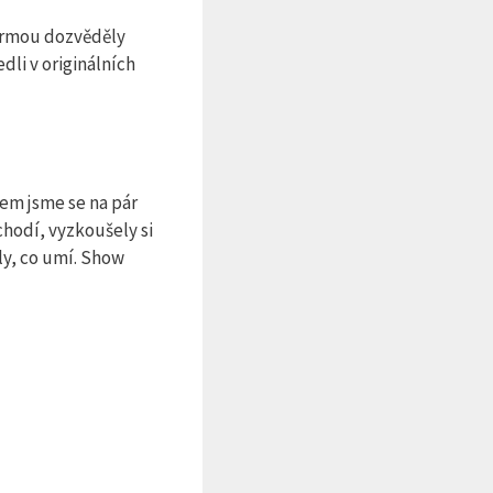
formou dozvěděly
dli v originálních
tem jsme se na pár
hodí, vyzkoušely si
ly, co umí. Show