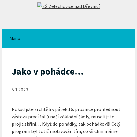
Přeskočit
na
obsah
Menu
Jako v pohádce…
5.1.2023
Pokud jste si chtěli v pátek 16. prosince prohlédnout
výstavu prací žáků naší základní školy, museli jste
projít skříní… Když do pohádky, tak pohádkově! Celý
program byl totiž motivován tím, co všichni máme