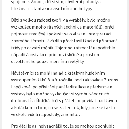
spojeno s Vánoci, dětstvím, chvílemi pohody a
blízkosti, s fantazií a životními archetypy.
Děti s velkou radostí tvořily a vyráběly, bylo možno
vyzkoušet mnoho různých technik a materiálů, práci
pojmout tradičně i pokusit se o vlastní interpretaci
známého tématu. Svá díla představili žáci od přípravné
třídy po devátý ročník. Tajemnou atmosféru podtrhla
nápaditá instalace průchozí skříně a prostoru
osvětleného pouze menšími světýlky.
Návštěvníci se mohli naladit krátkým hudebním
vystoupením žáků 8. a 9. ročníku pod taktovkou Zuzany
Lapčíkové, po přivítání paní ředitelkou a představení
výstavy bylo možno vyzkoušet si výrobu vánočních
drobností v dílničkách či s přáteli popovídat nad kávou
a koláčkem o tom, co se za ten rok, kdy jsme se takto
ve škole viděli naposledy, změnilo…
Pro děti je asi nejvzácnější to, že se mohou pochlubit