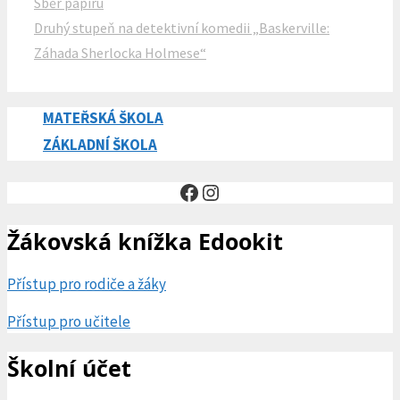
Sběr papíru
Druhý stupeň na detektivní komedii „Baskerville:
Záhada Sherlocka Holmese“
MATEŘSKÁ ŠKOLA
ZÁKLADNÍ ŠKOLA
Facebook
Instagram
Žákovská knížka Edookit
Přístup pro rodiče a žáky
Přístup pro učitele
Školní účet