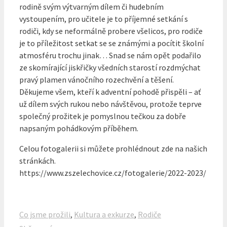
rodině svým výtvarným dílem či hudebním
vystoupením, pro učitele je to příjemné setkání s
rodiči, kdy se neformálně probere všelicos, pro rodiče
je to příležitost setkat se se známými a pocítit školní
atmosféru trochu jinak… Snad se nám opět podařilo
ze skomírající jiskřičky všedních starostí rozdmýchat
pravý plamen vánočního rozechvění a těšení.
Děkujeme všem, kteří k adventní pohodě přispěli – ať
už dílem svých rukou nebo návštěvou, protože teprve
společný prožitek je pomyslnou tečkou za dobře
napsaným pohádkovým příběhem.
Celou fotogalerii si můžete prohlédnout zde na našich
stránkách.
https://www.zszelechovice.cz/fotogalerie/2022-2023/
Rubriky
Co jsme prožili
,
Kultura a exkurze
,
Rodiče