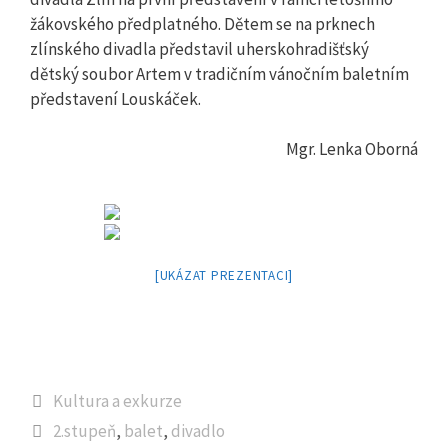
žákovského předplatného. Dětem se na prknech
zlínského divadla představil uherskohradišťský
dětský soubor Artem v tradičním vánočním baletním
představení Louskáček.
Mgr. Lenka Oborná
[UKÁZAT PREZENTACI]
Rubriky
Kultura a exkurze
Štítky
2.stupeň
,
balet
,
divadlo