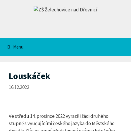
Přeskočit
na
obsah
Menu
Louskáček
16.12.2022
Ve středu 14. prosince 2022 vyrazili žáci druhého
stupně s vyučujícími českého jazyka do Městského
divadla Zlín na první představení v rámci letošního