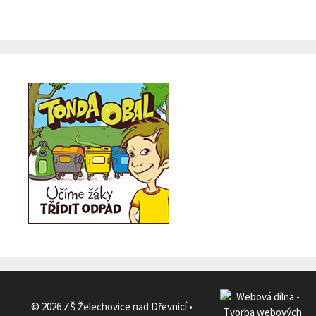
© 2026 ZŠ Želechovice nad Dřevnicí
•