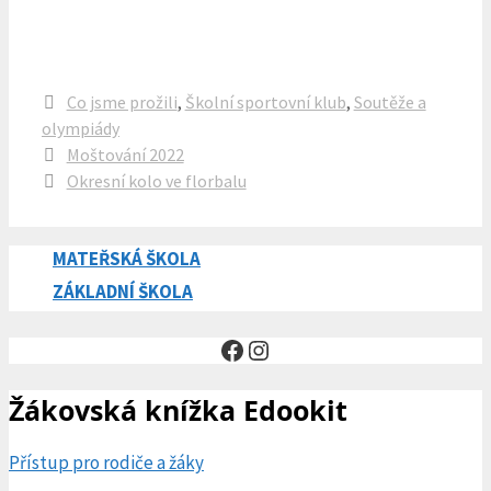
Rubriky
Co jsme prožili
,
Školní sportovní klub
,
Soutěže a
olympiády
Moštování 2022
Okresní kolo ve florbalu
MATEŘSKÁ ŠKOLA
ZÁKLADNÍ ŠKOLA
Facebook
Instagram
Žákovská knížka Edookit
Přístup pro rodiče a žáky