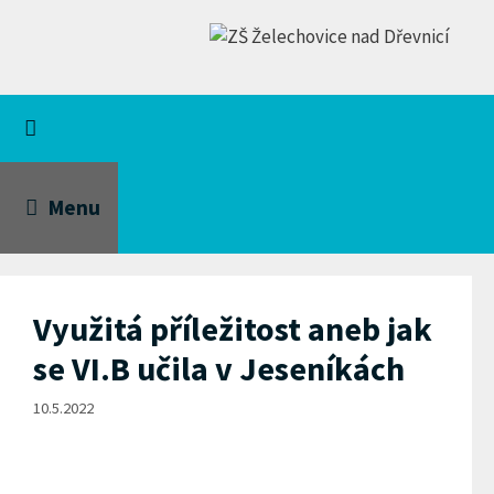
Přeskočit
na
obsah
Menu
Využitá příležitost aneb jak
se VI.B učila v Jeseníkách
10.5.2022