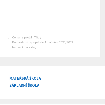
Rubriky
Co jsme prožili
,
Třídy
Rozhodnutí o přijetí do 1. ročníku 2022/2023
No backpack day
MATEŘSKÁ ŠKOLA
ZÁKLADNÍ ŠKOLA