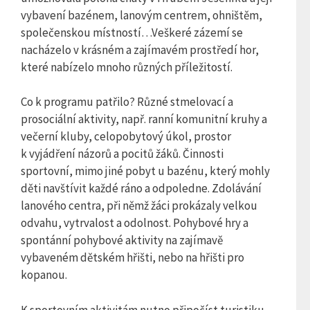
vybavení bazénem, lanovým centrem, ohništěm,
společenskou místností…Veškeré zázemí se
nacházelo v krásném a zajímavém prostředí hor,
které nabízelo mnoho různých příležitostí.
Co k programu patřilo? Různé stmelovací a
prosociální aktivity, např. ranní komunitní kruhy a
večerní kluby, celopobytový úkol, prostor
k vyjádření názorů a pocitů žáků. Činnosti
sportovní, mimo jiné pobyt u bazénu, který mohly
děti navštívit každé ráno a odpoledne. Zdolávání
lanového centra, při němž žáci prokázaly velkou
odvahu, vytrvalost a odolnost. Pohybové hry a
spontánní pohybové aktivity na zajímavě
vybaveném dětském hřišti, nebo na hřišti pro
kopanou.
K sportovním aktivitám nutno připočíst turistiku,