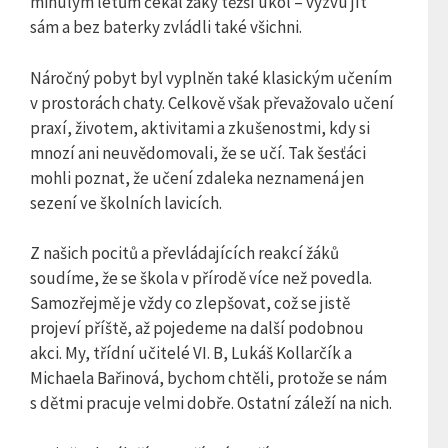
minulým letům čekal žáky těžší úkol – výzvu jít
sám a bez baterky zvládli také všichni.
Náročný pobyt byl vyplněn také klasickým učením
v prostorách chaty. Celkově však převažovalo učení
praxí, životem, aktivitami a zkušenostmi, kdy si
mnozí ani neuvědomovali, že se učí. Tak šesťáci
mohli poznat, že učení zdaleka neznamená jen
sezení ve školních lavicích.
Z našich pocitů a převládajících reakcí žáků
soudíme, že se škola v přírodě více než povedla.
Samozřejmě je vždy co zlepšovat, což se jistě
projeví příště, až pojedeme na další podobnou
akci. My, třídní učitelé VI. B, Lukáš Kollarčík a
Michaela Bařinová, bychom chtěli, protože se nám
s dětmi pracuje velmi dobře. Ostatní záleží na nich.