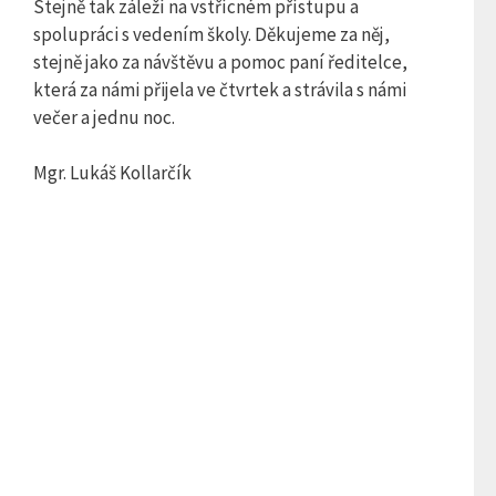
Stejně tak záleží na vstřícném přístupu a
spolupráci s vedením školy. Děkujeme za něj,
stejně jako za návštěvu a pomoc paní ředitelce,
která za námi přijela ve čtvrtek a strávila s námi
večer a jednu noc.
Mgr. Lukáš Kollarčík