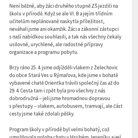
Není běžné, aby žáci druhého stupně ZŠ jezdili na
školu v přírodě. Když se ale VI. B a jejím třídním
učitelům neplánovaně naskytla příležitost,
neváhali jsme ani okamžik. Žáci a zákonní zástupci
s naší nabídkou souhlasili, a tak nás všechny čekaly
usilovné, urychlené, ale radostné přípravy
organizace a programu pobytu.
Brzy ráno 25. 4. jsme odjížděli vlakem z Želechovic
do obce Stará Ves u Rýmařova, kde jsme v bohatě
vybavené chatě Orientka trávili společný čas až do
29. 4. Cesta tam i zpět byla pro všechny z nás
dobrodružná – jeli jsme hromadnou dopravou
s přestupy – vlakem, autobusem, tramvají, ale část
cesty jsme také zdolali pěšky.
Program školy v přírodě byl velmi bohatý, což
umožňovala poloha chaty v Hrubém Jeseníku a její