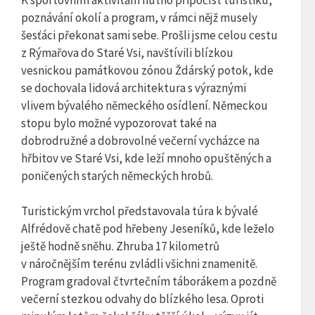
poznávání okolí a program, v rámci nějž musely
šesťáci překonat sami sebe. Prošli jsme celou cestu
z Rýmařova do Staré Vsi, navštívili blízkou
vesnickou památkovou zónou Ždárský potok, kde
se dochovala lidová architektura s výraznými
vlivem bývalého německého osídlení. Německou
stopu bylo možné vypozorovat také na
dobrodružné a dobrovolné večerní vycházce na
hřbitov ve Staré Vsi, kde leží mnoho opuštěných a
poničených starých německých hrobů.
Turistickým vrchol představovala túra k bývalé
Alfrédově chatě pod hřebeny Jeseníků, kde leželo
ještě hodně sněhu. Zhruba 17 kilometrů
v náročnějším terénu zvládli všichni znamenitě.
Program gradoval čtvrtečním táborákem a pozdně
večerní stezkou odvahy do blízkého lesa. Oproti