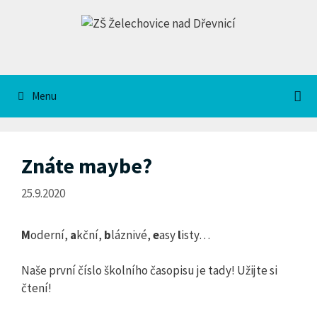
Přeskočit
na
obsah
Menu
Znáte maybe?
25.9.2020
M
oderní,
a
kční,
b
láznivé,
e
asy
l
isty…
Naše první číslo školního časopisu je tady! Užijte si
čtení!