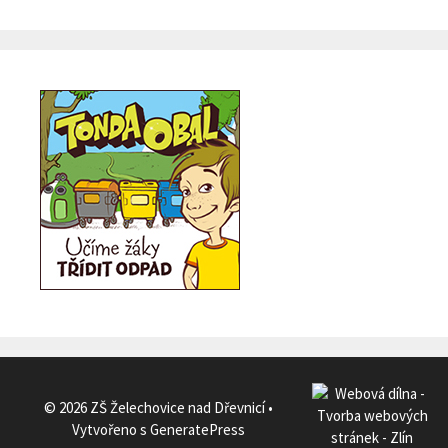
© 2026 ZŠ Želechovice nad Dřevnicí
•
Vytvořeno s
GeneratePress