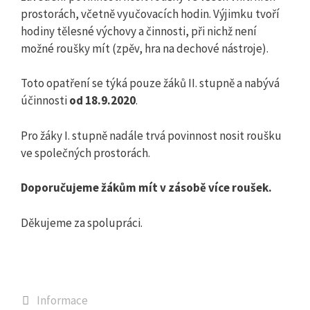
prostorách, včetně vyučovacích hodin. Výjimku tvoří
hodiny tělesné výchovy a činnosti, při nichž není
možné roušky mít (zpěv, hra na dechové nástroje).
Toto opatření se týká pouze žáků II. stupně a nabývá
účinnosti
od 18.9.2020
.
Pro žáky I. stupně nadále trvá povinnost nosit roušku
ve společných prostorách.
Doporučujeme žákům mít v zásobě více roušek.
Děkujeme za spolupráci.
Rubriky
Informace