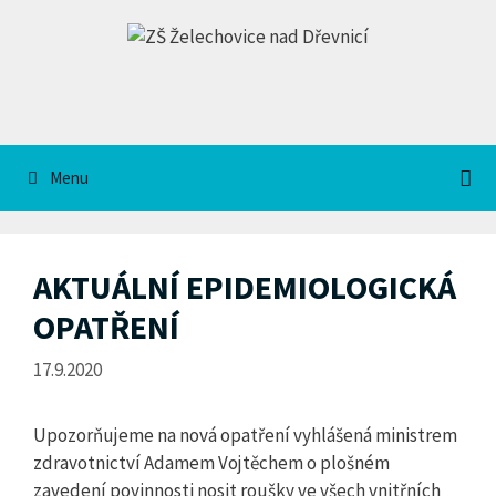
Přeskočit
na
obsah
Menu
AKTUÁLNÍ EPIDEMIOLOGICKÁ
OPATŘENÍ
17.9.2020
Upozorňujeme na nová opatření vyhlášená ministrem
zdravotnictví Adamem Vojtěchem o plošném
zavedení povinnosti nosit roušky ve všech vnitřních