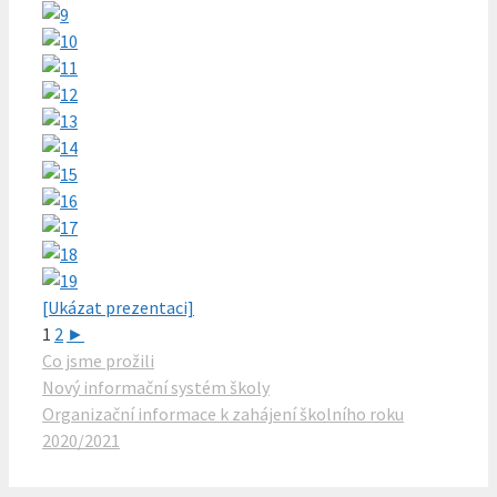
[Ukázat prezentaci]
1
2
►
Rubriky
Co jsme prožili
Nový informační systém školy
Organizační informace k zahájení školního roku
2020/2021