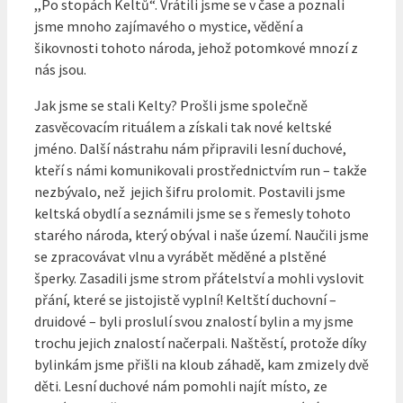
,,Po stopách Keltů“. Vrátili jsme se v čase a poznali
jsme mnoho zajímavého o mystice, vědění a
šikovnosti tohoto národa, jehož potomkové mnozí z
nás jsou.
Jak jsme se stali Kelty? Prošli jsme společně
zasvěcovacím rituálem a získali tak nové keltské
jméno. Další nástrahu nám připravili lesní duchové,
kteří s námi komunikovali prostřednictvím run – takže
nezbývalo, než jejich šifru prolomit. Postavili jsme
keltská obydlí a seznámili jsme se s řemesly tohoto
starého národa, který obýval i naše území. Naučili jsme
se zpracovávat vlnu a vyrábět měděné a plstěné
šperky. Zasadili jsme strom přátelství a mohli vyslovit
přání, které se jistojistě vyplní! Keltští duchovní –
druidové – byli proslulí svou znalostí bylin a my jsme
trochu jejich znalostí načerpali. Naštěstí, protože díky
bylinkám jsme přišli na kloub záhadě, kam zmizely dvě
děti. Lesní duchové nám pomohli najít místo, ze