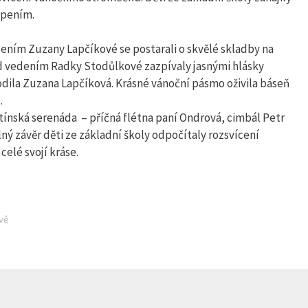
upením.
dením Zuzany Lapčíkové se postarali o skvělé skladby na
 pod vedením Radky Stodůlkové zazpívaly jasnými hlásky
vodila Zuzana Lapčíková. Krásné vánoční pásmo oživila báseň
…
tínská serenáda – příčná flétna paní Ondrová, cimbál Petr
ný závěr děti ze základní školy odpočítaly rozsvícení
celé svojí kráse.
vě