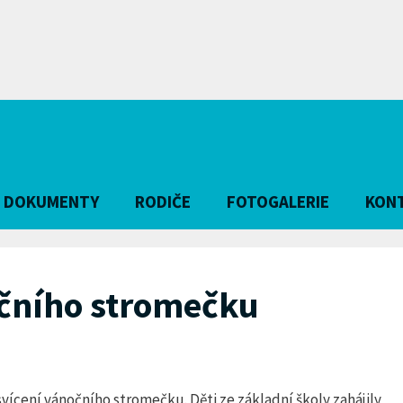
DOKUMENTY
RODIČE
FOTOGALERIE
KON
očního stromečku
vícení vánočního stromečku. Děti ze základní školy zahájily