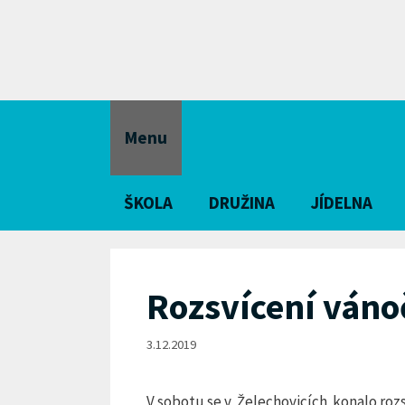
Přeskočit
na
obsah
Menu
ŠKOLA
DRUŽINA
JÍDELNA
Rozsvícení ván
3.12.2019
V sobotu se v Želechovicích konalo rozs