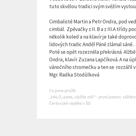
tuto skvělou tradici svým svěžím vysto
Cimbalisté Martin a Petr Ondra, pod ve
cimbál. Zpěvačky z II. B a z III.A třídy
několik koled a na klavír je také dopro
lidových tradic Anděl Páně zlámal sáně
Poté se opět rozezněla překrásná Alžbě
Ondra, klavír Zuzana Lapčíková. A na úpl
vánočního stromečku a ten se rozzářil v 
Mgr. Radka Stodůlková
Rubriky
Co jsme prožili
„HALÓ, pane, slyšíte mě?“- první pomoc zážitko
Čertovské rejdění v ŠD