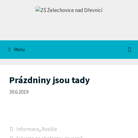
Přeskočit
na
obsah
Menu
Prázdniny jsou tady
30.6.2019
Rubriky
Informace
,
Rodiče