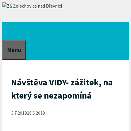
Přeskočit
na
obsah
Menu
Návštěva VIDY- zážitek, na
který se nezapomíná
3.7.2019
26.6.2019