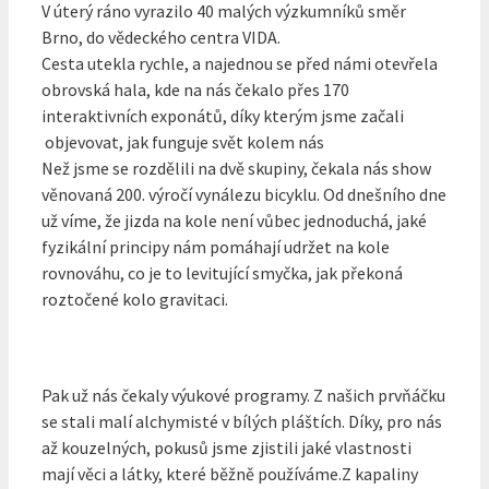
V úterý ráno vyrazilo 40 malých výzkumníků směr
Brno, do vědeckého centra VIDA.
Cesta utekla rychle, a najednou se před námi otevřela
obrovská hala, kde na nás čekalo přes 170
interaktivních exponátů, díky kterým jsme začali
objevovat, jak funguje svět kolem nás
Než jsme se rozdělili na dvě skupiny, čekala nás show
věnovaná 200. výročí vynálezu bicyklu. Od dnešního dne
už víme, že jizda na kole není vůbec jednoduchá, jaké
fyzikální principy nám pomáhají udržet na kole
rovnováhu, co je to levitující smyčka, jak překoná
roztočené kolo gravitaci.
Pak už nás čekaly výukové programy. Z našich prvňáčku
se stali malí alchymisté v bílých pláštích. Díky, pro nás
až kouzelných, pokusů jsme zjistili jaké vlastnosti
mají věci a látky, které běžně používáme.Z kapaliny