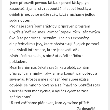
jsme připravili pevnou látku, z pevné látky plyn,
zasoutěžili jsme si v rozpouštění ledové kostky a
uviděli jsme, co se může stát, když smícháme jedlou
sodu s octem.
Pro naše starší kamarády byl připraven program
Chytřejší než Holmes. Pomocí zapeklitých i zábavných
úkolů se podrobněji seznámili nejen s exponáty,
ale především s jevy, které představují. S jejich pomocí
pak získali informace, které je dovedli až k
závěrečnému heslu, s nímž otevřeli skříňku s
pokladem.
Mezi hraním nás čekala svačinka a oběd, co nám
připravily maminky. Taky jsme si koupili pár dobrot a
suvenýrů. Prostě jsme si dnešní den super užili a
dověděli se mnoho nového a zajímavého. Bohužel i čas
v herně utekl moc rychle, a byl čas vydat se zase
zpátky domů.
Už teď začínáme plánovat, kam vyrazíme příště.
Za dospělé