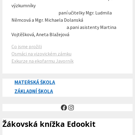
výzkumníky
paní učitelky Mgr. Ludmila
Němcová a Mgr. Michaela Dolanská
a.pani asistenty Martina
Vojtěšková, Aneta Blažejová
Rubriky
Co jsme prožili
Osmáci na vizovickém zámku
Exkurze na ekofarmu Javorník
MATEŘSKÁ ŠKOLA
ZÁKLADNÍ ŠKOLA
Facebook
Instagram
Žákovská knížka Edookit