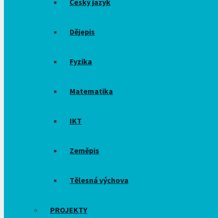
Český jazyk
Dějepis
Fyzika
Matematika
IKT
Zeměpis
Tělesná výchova
PROJEKTY