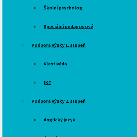
Školní psycholog
Speciální pedagogové
Podpora výuky 1. stupeň
Vlastivěda
IKT
Podpora výuky 2. stupeň
Anglický jazyk