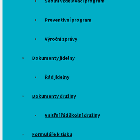
Školní vzdělávací program
Preventivní program
Výroční zprávy
Dokumenty jídelny
Řád jídelny
Dokumenty družiny
Vnitřní řád školní družiny
Formuláře k tisku