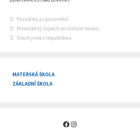
Rubriky
Pozvánky a upozornění
Mimořádný úspěch ve stolním tenisu
Slavili jsme s republikou
MATEŘSKÁ ŠKOLA
ZÁKLADNÍ ŠKOLA
Facebook
Instagram