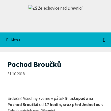
Přeskočit
na
obsah
Menu
Pochod Broučků
31.10.2018
Srdečně Všechny zveme v pátek
9. listopadu
na
Pochod Broučků
od
17 hodin, sraz před Jednotou
v
Želechovicích nad Dřevnicí.