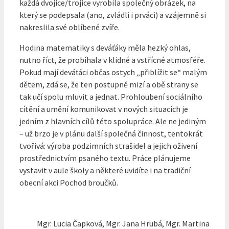
každá dvojice/trojice vyrobila společný obrázek, na
který se podepsala (ano, zvládli i prváci) a vzájemně si
nakreslila své oblíbené zvíře.
Hodina matematiky s deváťáky měla hezký ohlas,
nutno říct, že probíhala v klidné a vstřícné atmosféře.
Pokud mají deváťáci občas ostych „přiblížit se“ malým
dětem, zdá se, že ten postupně mizí a obě strany se
tak učí spolu mluvit a jednat. Prohloubení sociálního
cítění a umění komunikovat v nových situacích je
jedním z hlavních cílů této spolupráce. Ale ne jediným
– už brzo je v plánu další společná činnost, tentokrát
tvořivá: výroba podzimních strašidel a jejich oživení
prostřednictvím psaného textu. Práce plánujeme
vystavit v aule školy a některé uvidíte i na tradiční
obecní akci Pochod broučků.
Mgr. Lucia Čapková, Mgr. Jana Hrubá, Mgr. Martina