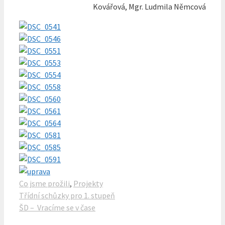
Kovářová, Mgr. Ludmila Němcová
Rubriky
Co jsme prožili
,
Projekty
Třídní schůzky pro 1. stupeň
ŠD – Vracíme se v čase