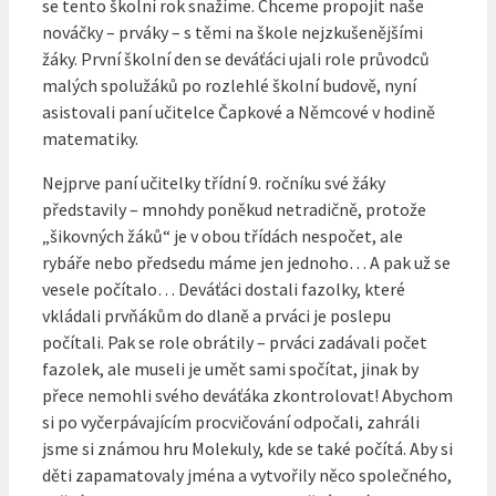
se tento školní rok snažíme. Chceme propojit naše
nováčky – prváky – s těmi na škole nejzkušenějšími
žáky. První školní den se deváťáci ujali role průvodců
malých spolužáků po rozlehlé školní budově, nyní
asistovali paní učitelce Čapkové a Němcové v hodině
matematiky.
Nejprve paní učitelky třídní 9. ročníku své žáky
představily – mnohdy poněkud netradičně, protože
„šikovných žáků“ je v obou třídách nespočet, ale
rybáře nebo předsedu máme jen jednoho… A pak už se
vesele počítalo… Deváťáci dostali fazolky, které
vkládali prvňákům do dlaně a prváci je poslepu
počítali. Pak se role obrátily – prváci zadávali počet
fazolek, ale museli je umět sami spočítat, jinak by
přece nemohli svého deváťáka zkontrolovat! Abychom
si po vyčerpávajícím procvičování odpočali, zahráli
jsme si známou hru Molekuly, kde se také počítá. Aby si
děti zapamatovaly jména a vytvořily něco společného,