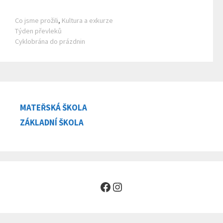
Rubriky
Co jsme prožili
,
Kultura a exkurze
Týden převleků
Cyklobrána do prázdnin
MATEŘSKÁ ŠKOLA
ZÁKLADNÍ ŠKOLA
Facebook
Instagram