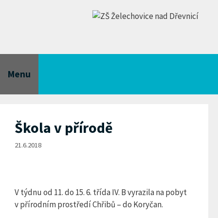
Přeskočit
na
obsah
Menu
Škola v přírodě
21.6.2018
V týdnu od 11. do 15. 6. třída IV. B vyrazila na pobyt
v přírodním prostředí Chřibů – do Koryčan.