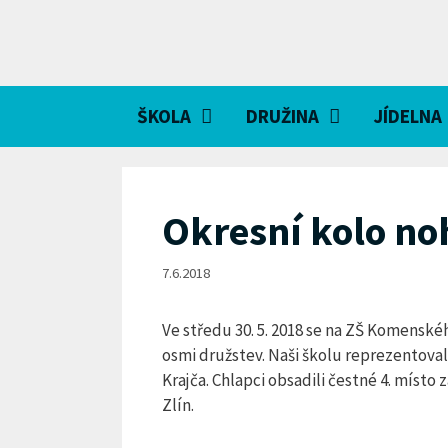
Přeskočit
na
obsah
ŠKOLA
DRUŽINA
JÍDELNA
Okresní kolo noh
7.6.2018
Ve středu 30. 5. 2018 se na ZŠ Komenskéh
osmi družstev. Naši školu reprezentoval
Krajča. Chlapci obsadili čestné 4. míst
Zlín.