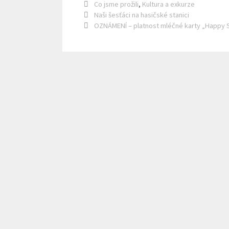
Rubriky
Co jsme prožili
,
Kultura a exkurze
Naši šesťáci na hasičské stanici
OZNÁMENÍ – platnost mléčné karty „Happy 