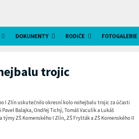
DOKUMENTY
RODIČE
FOTOGALERIE
ejbalu trojic
o I Zlín uskutečnilo okresní kolo nohejbalu trojic za účasti
i Pavel Balajka, Ondřej Tichý, Tomáš Vaculík a Lukáš
o za týmy ZŠ Komenského I Zlín, ZŠ Fryšták a ZŠ Komenského II