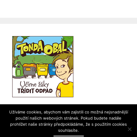
Užíváme cookies, abychom vám zajistili co možná nejsnadnější
použití našich webových stránek. Pokud budete nadále
prohlížet naše stránky předpokládáme, že s použitím cookies
souhlasíte.
© 2026 ZŠ Želechovice nad Dřevnicí
•