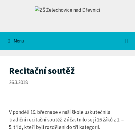
Přeskočit
na
obsah
Menu
Recitační soutěž
26.3.2018
V pondělí 19. března se v naší škole uskutečnila
tradiční recitační soutěž. Zúčastnilo se jí 26 žáků z 1. –
5. tříd, kteří byli rozděleni do tří kategorií.