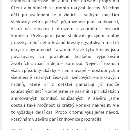
Františka Bartoše do Zlína. Pod názvem programu
Čtení v bublinách se mohlo ukrývat leccos. Všechny
děti po uvelebení se v židlích s velkým zaujetím
sledovaly velmi pečlivě připravenou paní knihovnici,
která nás slovem i obrazem seznámila s historií
komiksu.
Překvapeni jsme sledovali jeskynní malby
pravěkých lidí nebo krásné kresby egyptských mistrů
ukryté v pyramidách faraonů. Právě tyto kresby jsou
považovány za prazáklad lidského vyjadřování
životních situací a dějů – komiksů. Největší rozruch
však způsobily ukázky – i animované – dostupných a
všeobecně známých českých i světových komiksových
hrdinů, které si z dětství pamatují již rodiče
současných dětí. Hodně jsme se nasmáli i při ukázkách
animovaných komiksů současných. V závěru jsme
dostali také možnost si krátký komiks nakreslit. Ale
to vyžaduje delší čas. Proto k tomu využijeme návod,
který nám v závěru paní knihovnice prozradila.