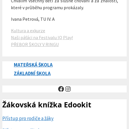
Chválím všechny děti za slušné chování a za znalosti,
které v průběhu programu prokázaly.
Ivana Petrová, TU IV. A
Rubriky
Kultura a exkurze
Naši páťáci na Festivalu IQ Play!
PŘEBOR ŠKOLY V RINGU
MATEŘSKÁ ŠKOLA
ZÁKLADNÍ ŠKOLA
Facebook
Instagram
Žákovská knížka Edookit
Přístup pro rodiče a žáky