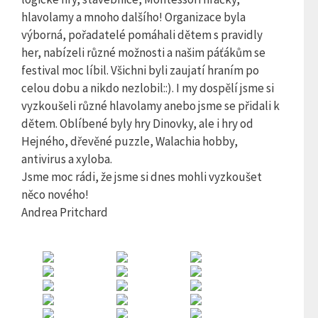
hlavolamy a mnoho dalšího! Organizace byla
výborná, pořadatelé pomáhali dětem s pravidly
her, nabízeli různé možnosti a našim páťákům se
festival moc líbil.
Všichni byli zaujatí hraním po
celou dobu a nikdo nezlobil::). I my dospělí jsme si
vyzkoušeli různé hlavolamy anebo jsme se přidali k
dětem. Oblíbené byly hry Dinovky, ale i hry od
Hejného, dřevěné puzzle, Walachia hobby,
antivirus a xyloba.
Jsme moc rádi, že jsme si dnes mohli vyzkoušet
něco nového!
Andrea Pritchard