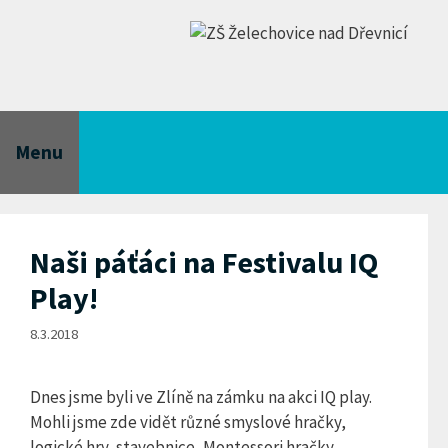
Přeskočit
na
obsah
Menu
Naši páťáci na Festivalu IQ
Play!
8.3.2018
Dnes jsme byli ve Zlíně na zámku na akci IQ play.
Mohli jsme zde vidět různé smyslové hračky,
logické hry, stavebnice, Montessori hračky,