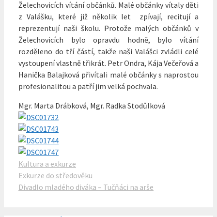
Želechovicích vítání občánků. Malé občánky vítaly děti
z Valášku, které již několik let zpívají, recitují a
reprezentují naši školu. Protože malých občánků v
Želechovicích bylo opravdu hodně, bylo vítání
rozděleno do tří částí, takže naši Valášci zvládli celé
vystoupení vlastně třikrát. Petr Ondra, Kája Večeřová a
Hanička Balajková přivítali malé občánky s naprostou
profesionalitou a patří jim velká pochvala.
Mgr. Marta Drábková, Mgr. Radka Stodůlková
Rubriky
Kultura a exkurze
Exkurze do středověku
Divadlo mladého diváka – Tučňáci na arše