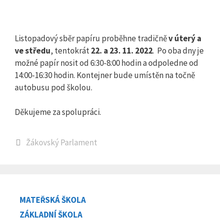
Listopadový sběr papíru proběhne tradičně
v úterý a
ve
středu
, tentokrát
22. a 23. 11. 2022
. Po oba dny je
možné papír nosit od 6:30-8:00 hodin a odpoledne od
14:00-16:30 hodin. Kontejner bude umístěn na točně
autobusu pod školou.
Děkujeme za spolupráci.
Rubriky
Žákovský Parlament
MATEŘSKÁ ŠKOLA
ZÁKLADNÍ ŠKOLA