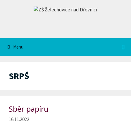
Přeskočit
na
obsah
Menu
SRPŠ
Sběr papíru
16.11.2022