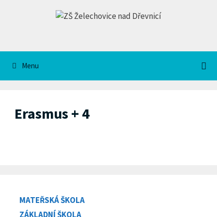
Přeskočit
na
obsah
Menu
Erasmus + 4
MATEŘSKÁ ŠKOLA
ZÁKLADNÍ ŠKOLA