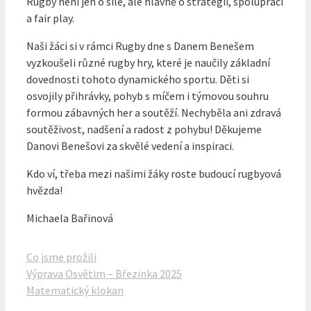
Rugby není jen o síle, ale hlavně o strategii, spolupráci
a fair play.
Naši žáci si v rámci Rugby dne s Danem Benešem
vyzkoušeli různé rugby hry, které je naučily základní
dovednosti tohoto dynamického sportu. Děti si
osvojily přihrávky, pohyb s míčem i týmovou souhru
formou zábavných her a soutěží. Nechyběla ani zdravá
soutěživost, nadšení a radost z pohybu! Děkujeme
Danovi Benešovi za skvělé vedení a inspiraci.
Kdo ví, třeba mezi našimi žáky roste budoucí rugbyová
hvězda!
Michaela Bařinová
Rubriky
Co jsme prožili
Výprava Osvětim – Březinka 2025
Matematický klokan