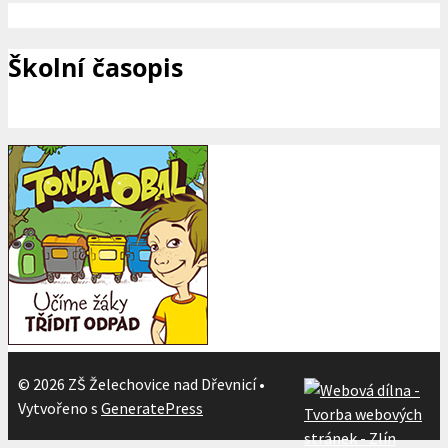
Školní časopis
© 2026 ZŠ Želechovice nad Dřevnicí
•
Vytvořeno s
GeneratePress