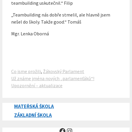
teambuilding uskutečnil.“ Filip
„Teambuilding nás dobře stmelil, ale hlavně jsem
nešel do školy. Takže good.“ Tomáš
Mgr. Lenka Oborná
Rubriky
Co jsme prožili
,
Žákovský Parlament
Už známe jména nových „parlamenťáků“!
Upozornění – aktualizace
MATEŘSKÁ ŠKOLA
ZÁKLADNÍ ŠKOLA
Facebook
Instagram