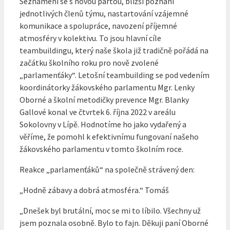
Seznámení se s novou partou, bližší poznání
jednotlivých členů týmu, nastartování vzájemné
komunikace a spolupráce, navození příjemné
atmosféry v kolektivu. To jsou hlavní cíle
teambuildingu, který naše škola již tradičně pořádá na
začátku školního roku pro nově zvolené
„parlamenťáky“. Letošní teambuilding se pod vedením
koordinátorky žákovského parlamentu Mgr. Lenky
Oborné a školní metodičky prevence Mgr. Blanky
Gallové konal ve čtvrtek 6. října 2022 v areálu
Sokolovny v Lípě. Hodnotíme ho jako vydařený a
věříme, že pomohl k efektivnímu fungovaní našeho
žákovského parlamentu v tomto školním roce.
Reakce „parlamenťáků“ na společně strávený den:
„Hodně zábavy a dobrá atmosféra.“ Tomáš
„Dnešek byl brutální, moc se mi to líbilo. Všechny už
jsem poznala osobně. Bylo to fajn. Děkuji paní Oborné