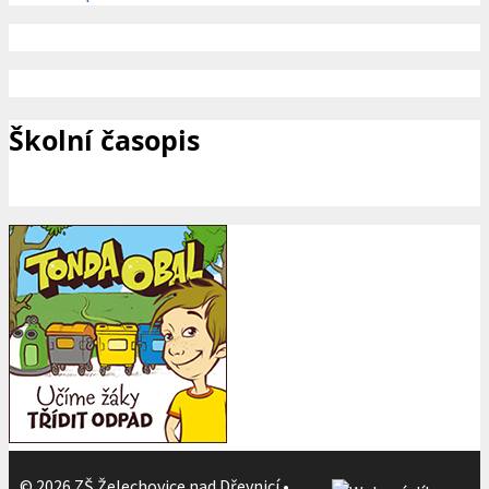
Školní časopis
© 2026 ZŠ Želechovice nad Dřevnicí
•