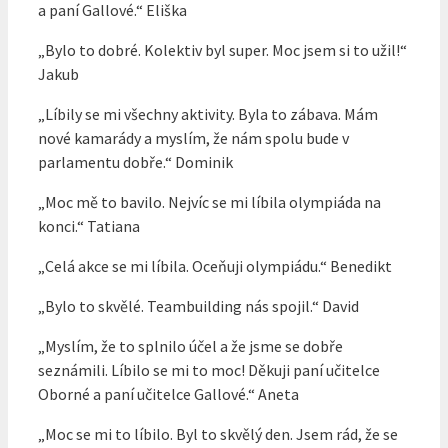
a paní Gallové.“ Eliška
„Bylo to dobré. Kolektiv byl super. Moc jsem si to užil!“
Jakub
„Líbily se mi všechny aktivity. Byla to zábava. Mám
nové kamarády a myslím, že nám spolu bude v
parlamentu dobře.“ Dominik
„Moc mě to bavilo. Nejvíc se mi líbila olympiáda na
konci.“ Tatiana
„Celá akce se mi líbila. Oceňuji olympiádu.“ Benedikt
„Bylo to skvělé. Teambuilding nás spojil.“ David
„Myslím, že to splnilo účel a že jsme se dobře
seznámili. Líbilo se mi to moc! Děkuji paní učitelce
Oborné a paní učitelce Gallové.“ Aneta
„Moc se mi to líbilo. Byl to skvělý den. Jsem rád, že se